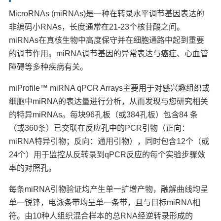
MicroRNAs (miRNAs)是一种在转录水平调节基因表达的
非编码小RNAs，长度通常在21-23个核苷酸之间。
miRNAs在真核生物中高度保守并在细胞通路中起到重要
的调节作用。miRNA调节基因的异常表达与癌症、心血管
障碍等多种疾病有关。
miProfile™ miRNA qPCR Arrays主要用于对感兴趣组织或
细胞中miRNA的表达量进行分析，从而发现与您研究相关
的特异miRNAs。每块96孔板（或384孔板）包含84 条
（或360条）已交联在反应孔中的PCR引物（正向：
miRNA特异引物；反向：通用引物），同时包含12个（或
24个）用于监控从反转录到qPCR反应的每个实验步骤效
率的对照孔。
每条miRNA引物验证均产生单一扩增产物，融解曲线均呈
单一锐锋，电泳条带均呈单一条带，且与目标miRNA相
符。由10种人组织混合样本的总RNA经逆转录形成的