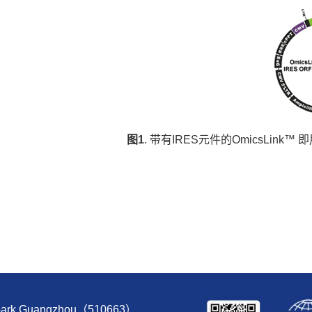
图1
. 带有IRES元件的OmicsLink
e park,Guangzhou（510663）