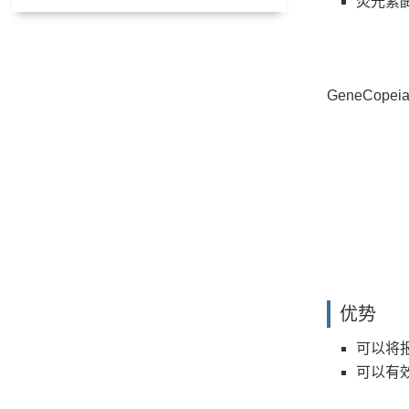
荧光素
GeneCop
优势
可以将
可以有