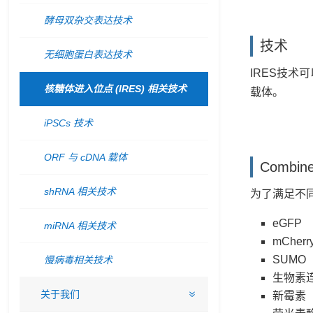
酵母双杂交表达技术
技术
无细胞蛋白表达技术
IRES技术可
核糖体进入位点 (IRES) 相关技术
载体。
iPSCs 技术
ORF 与 cDNA 载体
Combine
shRNA 相关技术
为了满足不同
eGFP
miRNA 相关技术
mCherr
SUMO
慢病毒相关技术
生物素
关于我们
新霉素