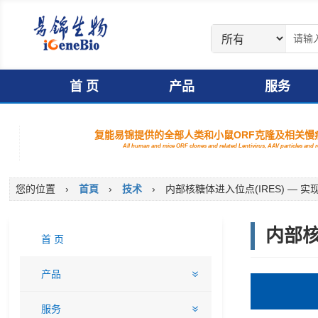
首 页
产品
服务
复能易锦提供的全部人类和小鼠ORF克隆及相关慢病
All human and mice ORF clones and related Lentivirus, AAV particles and
您的位置
›
首頁
›
技术
›
内部核糖体进入位点(IRES) —
内部核
首 页
产品
服务