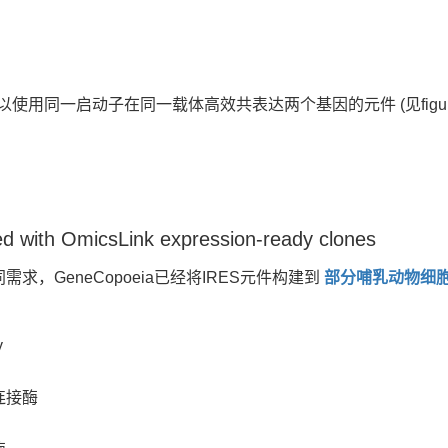
以使用同一启动子在同一载体高效共表达两个基因的元件 (见figures
d with OmicsLink expression-ready clones
需求，GeneCopoeia已经将IRES元件构建到
部分哺乳动物细
y
连接酶