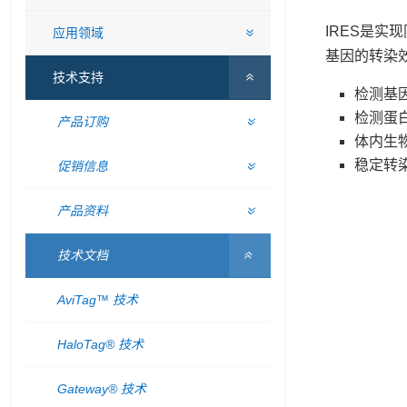
IRES是
应用领域
基因的转染效
技术支持
检测基
检测蛋
产品订购
体内生
稳定转
促销信息
产品资料
技术文档
AviTag™ 技术
HaloTag® 技术
Gateway® 技术