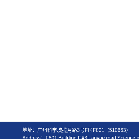
地址：广州科学城揽月路3号F区F801（510663）
Address：F801,Building F,#3,Lanyue road,Scienc