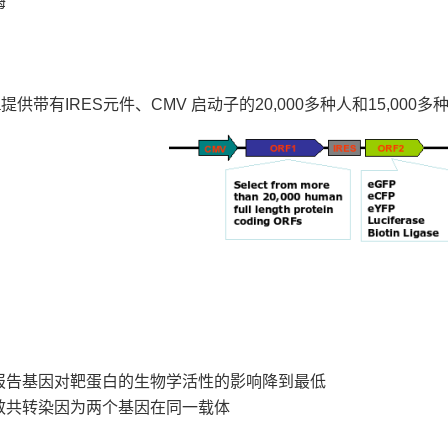
酶
eia提供带有IRES元件、CMV 启动子的20,000多种人和15,00
报告基因对靶蛋白的生物学活性的影响降到最低
效共转染因为两个基因在同一载体