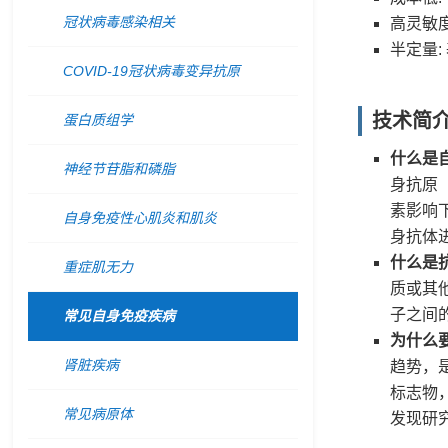
冠状病毒感染相关
高灵敏度
半定量:
COVID-19冠状病毒变异抗原
技术简
蛋白质组学
什么是
神经节苷脂和磷脂
身抗原
素影响
自身免疫性心肌炎和肌炎
身抗体
什么是
重症肌无力
质或其
子之间
常见自身免疫疾病
为什么
肾脏疾病
趋势，
标志物
常见病原体
发现研