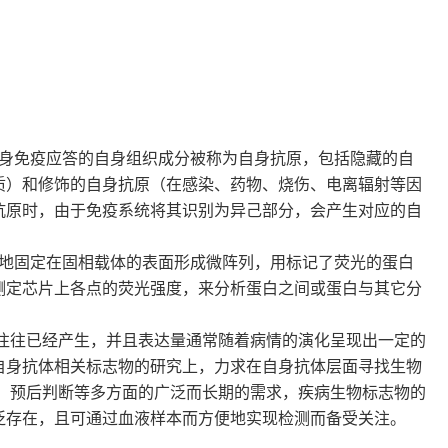
身免疫应答的自身组织成分被称为自身抗原，包括隐藏的自
质）和修饰的自身抗原（在感染、药物、烧伤、电离辐射等因
抗原时，由于免疫系统将其识别为异己部分，会产生对应的自
序地固定在固相载体的表面形成微阵列，用标记了荧光的蛋白
测定芯片上各点的荧光强度，来分析蛋白之间或蛋白与其它分
往往已经产生，并且表达量通常随着病情的演化呈现出一定的
自身抗体相关标志物的研究上，力求在自身抗体层面寻找生物
，预后判断等多方面的广泛而长期的需求，疾病生物标志物的
泛存在，且可通过血液样本而方便地实现检测而备受关注。