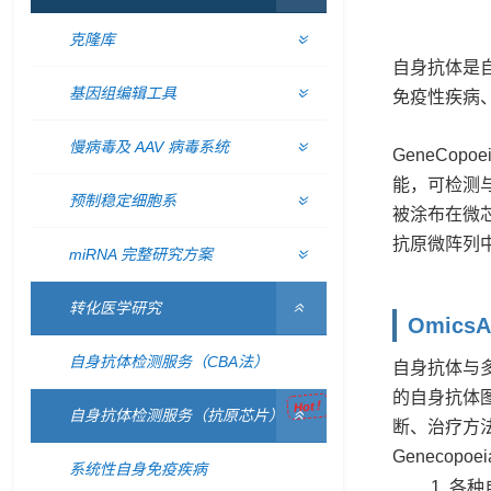
克隆库
自身抗体是
基因组编辑工具
免疫性疾病
慢病毒及 AAV 病毒系统
GeneCo
能，可检测与
预制稳定细胞系
被涂布在微芯
抗原微阵列中
miRNA 完整研究方案
转化医学研究
Omic
自身抗体检测服务（CBA法）
自身抗体与
的自身抗体
Hot！
自身抗体检测服务（抗原芯片）
断、治疗方
Geneco
系统性自身免疫疾病
各种