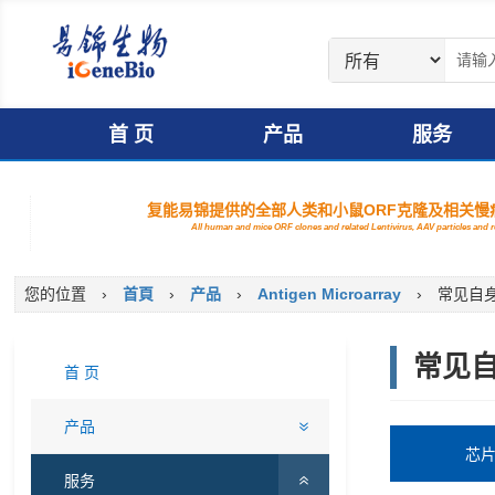
首 页
产品
服务
复能易锦提供的全部人类和小鼠ORF克隆及相关慢病
All human and mice ORF clones and related Lentivirus, AAV particles and
您的位置
›
首頁
›
产品
›
Antigen Microarray
›
常见自身
常见
首 页
产品
芯
服务