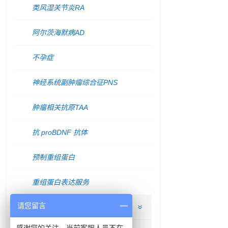
类风湿关节炎RA
阿尔茨海默病AD
不孕症
神经系统副肿瘤综合征PNS
肿瘤相关抗原TAA
抗 proBDNF 抗体
预制重组蛋白
重组蛋白表达服务
请您留言
应用领域