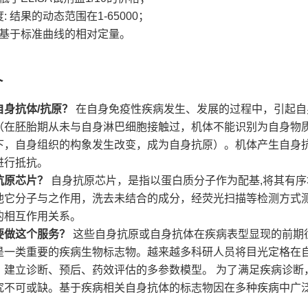
: 结果的动态范围在1-65000；
 基于标准曲线的相对定量。
介
自身抗体/抗原？
在自身免疫性疾病发生、发展的过程中，引起自
（在胚胎期从未与自身淋巴细胞接触过，机体不能识别为自身物
下，自身组织的构象发生改变，成为自身抗原）。机体产生自身
进行抵抗。
抗原芯片？
自身抗原芯片，是指以蛋白质分子作为配基,将其有
他它分子与之作用，洗去未结合的成分，经荧光扫描等检测方式
的相互作用关系。
要做这个服务？
这些自身抗原或自身抗体在疾病表型显现的前期
是一类重要的疾病生物标志物。越来越多科研人员将目光定格在
，建立诊断、预后、药效评估的多参数模型。 为了满足疾病诊断
究不可或缺。基于疾病相关自身抗体的标志物因在多种疾病中广