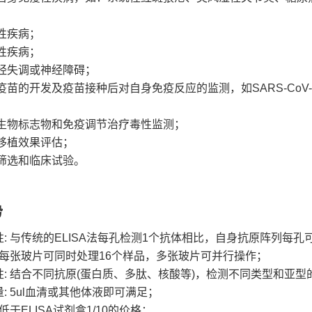
；
性疾病；
性疾病；
经失调或神经障碍；
疫苗的开发及疫苗接种后对自身免疫反应的监测，如SARS-CoV
生物标志物和免疫调节治疗毒性监测；
移植效果评估；
筛选和临床试验。
势
: 与传统的ELISA法每孔检测1个抗体相比，自身抗原阵列每孔可
: 每张玻片可同时处理16个样品，多张玻片可并行操作；
性: 结合不同抗原(蛋白质、多肽、核酸等)，检测不同类型和亚型
: 5ul血清或其他体液即可满足；
 低于ELISA试剂盒1/10的价格；