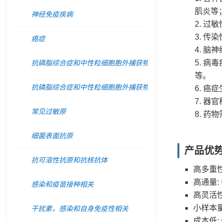
肌炎等
神经免疫疾病
过敏
传染
癌症
脑神
病毒
抗磷脂综合症和中性粒细胞胞外捕获物相关的天然形式蛋白
等。
抗磷脂综合症和中性粒细胞胞外捕获物相关的瓜氨酸化蛋白
癌症
器官
常见过敏原
药物
细菌表面抗原
产品优
抗可溶性抗原和抗核抗体
高多重性
高通量
感染和疫苗接种相关
高灵活
小样本量
干扰素，感染和自身免疫性相关
成本低: