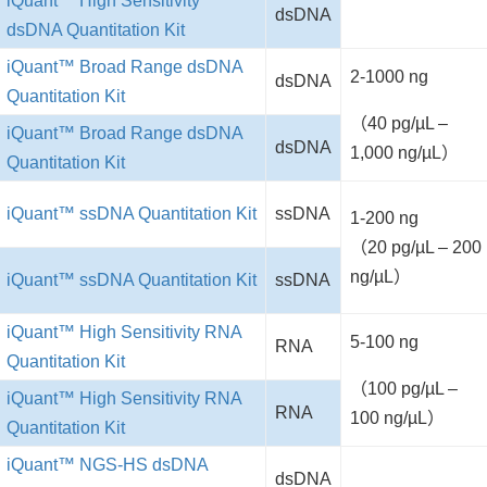
iQuant™ High Sensitivity
dsDNA
dsDNA Quantitation Kit
iQuant™ Broad Range dsDNA
2-1000 ng
dsDNA
Quantitation Kit
（40 pg/µL –
iQuant™ Broad Range dsDNA
dsDNA
1,000 ng/µL）
Quantitation Kit
iQuant™ ssDNA Quantitation Kit
ssDNA
1-200 ng
（20 pg/µL – 200
ng/µL）
iQuant™ ssDNA Quantitation Kit
ssDNA
iQuant™ High Sensitivity RNA
5-100 ng
RNA
Quantitation Kit
（100 pg/µL –
iQuant™ High Sensitivity RNA
RNA
100 ng/µL）
Quantitation Kit
iQuant™ NGS-HS dsDNA
dsDNA