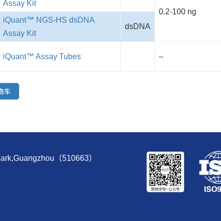
Assay Kit
0.2-100 ng
iQuant™ NGS-HS dsDNA
dsDNA
Assay Kit
iQuant™ Assay Tubes
–
e park,Guangzhou（510663）