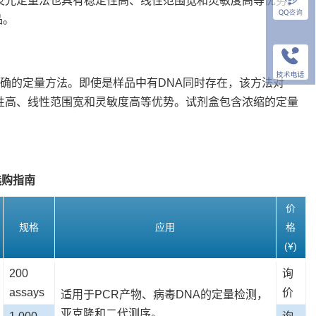
，荧光定量法也具有稳定性高、线性范围宽和灵敏度高等优势。
品。
，是一种简单精确的定量方法。即使是样品中有DNA同时存在，该方法对
定性高、线性范围宽和灵敏度高等优势。试剂盒包含浓缩的定量
选购指南
价
规格
应用
格
(¥)
200
询
assays
价
适用于PCR产物、病毒DNA的定量检测，
亚克隆和二代测序。