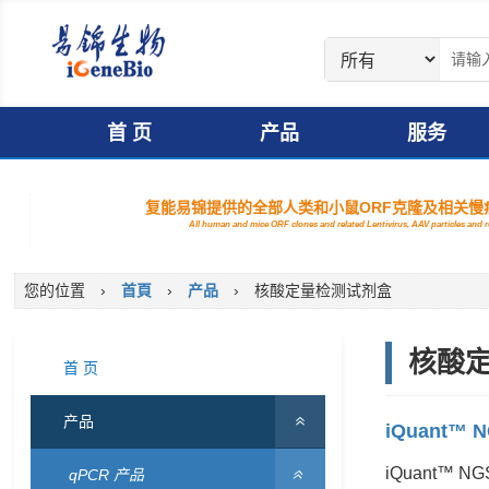
首 页
产品
服务
复能易锦提供的全部人类和小鼠ORF克隆及相关慢病
All human and mice ORF clones and related Lentivirus, AAV particles and
您的位置
›
首頁
›
产品
›
核酸定量检测试剂盒
核酸
首 页
产品
iQuant™ N
iQuant™
qPCR 产品