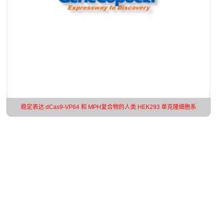
稳定表达 dCas9-VP64 和 MPH复合物的人类 HEK293 单克隆细胞系