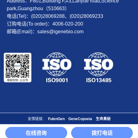
Address：F801,Building F,#3,Lanyue road,Science
park,Guangzhou（510663）
电话(Tel)：(020)28069288、(020)28069233
订购电话(To order)：4006-020-200
邮箱(Email)：sales@igenebio.com
友情链接:
FulenGen
GeneCopoeia
生命奥秘
Copyright© 2014-2026 iGene Biotechnology Co., Ltd. All Rights Reserved.
在线咨询
拨打电话
粤ICP备14045132号