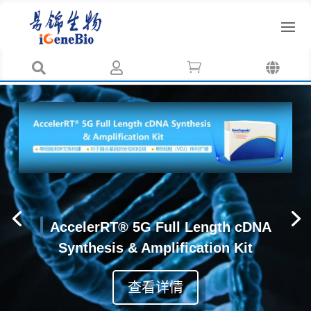




AccelerRT® 5G Full Length cDNA
Synthesis & Amplification Kit
查看详情