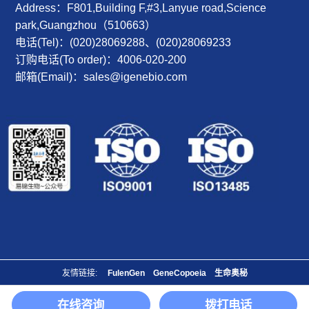
Address：F801,Building F,#3,Lanyue road,Science
park,Guangzhou（510663）
电话(Tel)：(020)28069288、(020)28069233
订购电话(To order)：4006-020-200
邮箱(Email)：sales@igenebio.com
友情链接:
FulenGen
GeneCopoeia
生命奥秘
Copyright© 2014-2026 iGene Biotechnology Co., Ltd. All Rights Reserved.
在线咨询
拨打电话