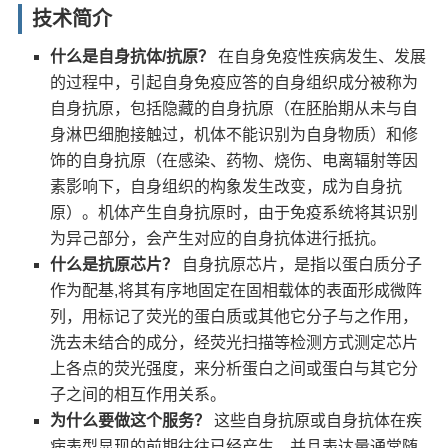
技术简介
什么是自身抗体/抗原？
在自身免疫性疾病发生、发展
的过程中，引起自身免疫应答的自身组织成分被称为
自身抗原，包括隐藏的自身抗原（在胚胎期从未与自
身淋巴细胞接触过，机体不能识别为自身物质）和修
饰的自身抗原（在感染、药物、烧伤、电离辐射等因
素影响下，自身组织的构象发生改变，成为自身抗
原）。机体产生自身抗原时，由于免疫系统将其识别
为异己部分，会产生对应的自身抗体进行抵抗。
什么是抗原芯片？
自身抗原芯片，是指以蛋白质分子
作为配基,将其有序地固定在固相载体的表面形成微阵
列，用标记了荧光的蛋白质或其他它分子与之作用，
洗去未结合的成分，经荧光扫描等检测方式测定芯片
上各点的荧光强度，来分析蛋白之间或蛋白与其它分
子之间的相互作用关系。
为什么要做这个服务？
这些自身抗原或自身抗体在疾
病表型显现的前期往往已经产生，并且表达量通常随