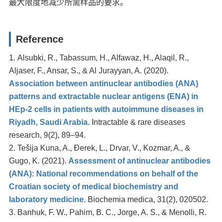
最大限度地减少所需样品的要求。
Reference
Alsubki, R., Tabassum, H., Alfawaz, H., Alaqil, R.,
Aljaser, F., Ansar, S., & Al Jurayyan, A. (2020).
Association between antinuclear antibodies (ANA)
patterns and extractable nuclear antigens (ENA) in
HEp-2 cells in patients with autoimmune diseases in
Riyadh, Saudi Arabia.
Intractable & rare diseases
research, 9(2), 89–94.
Tešija Kuna, A., Đerek, L., Drvar, V., Kozmar, A., &
Gugo, K. (2021).
Assessment of antinuclear antibodies
(ANA): National recommendations on behalf of the
Croatian society of medical biochemistry and
laboratory medicine.
Biochemia medica, 31(2), 020502.
Banhuk, F. W., Pahim, B. C., Jorge, A. S., & Menolli, R.