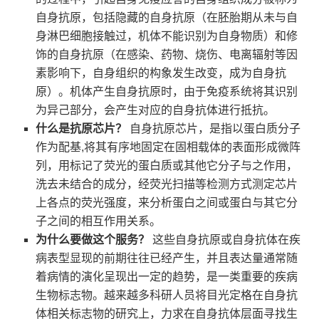
自身抗原，包括隐藏的自身抗原（在胚胎期从未与自
身淋巴细胞接触过，机体不能识别为自身物质）和修
饰的自身抗原（在感染、药物、烧伤、电离辐射等因
素影响下，自身组织的构象发生改变，成为自身抗
原）。机体产生自身抗原时，由于免疫系统将其识别
为异己部分，会产生对应的自身抗体进行抵抗。
什么是抗原芯片？
自身抗原芯片，是指以蛋白质分子
作为配基,将其有序地固定在固相载体的表面形成微阵
列，用标记了荧光的蛋白质或其他它分子与之作用，
洗去未结合的成分，经荧光扫描等检测方式测定芯片
上各点的荧光强度，来分析蛋白之间或蛋白与其它分
子之间的相互作用关系。
为什么要做这个服务？
这些自身抗原或自身抗体在疾
病表型显现的前期往往已经产生，并且表达量通常随
着病情的演化呈现出一定的趋势，是一类重要的疾病
生物标志物。越来越多科研人员将目光定格在自身抗
体相关标志物的研究上，力求在自身抗体层面寻找生