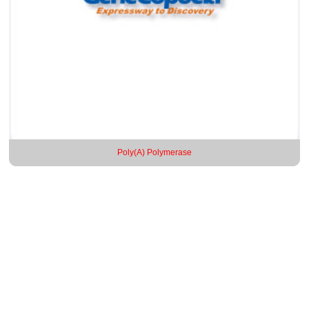
Poly(A) Polymerase