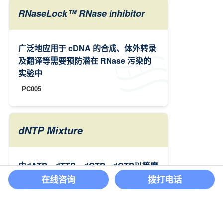
RNaseLock™ RNase Inhibitor
广泛地应用于 cDNA 的合成、体外转录
及翻译等需要预防潜在 RNase 污染的
实验中
PC005
dNTP Mixture
由dATP、dTTP、dGTP、dCTP以等摩
尔数混合制得，每组分的浓度分别有
在线咨询
拨打电话
10mM、25mM 两种规格
PC006, PC007