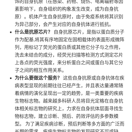
饰的自身抗原（在感染、药物、烧伤、电离辐射等因
素影响下，自身组织的构象发生改变，成为自身抗
原）。机体产生自身抗原时，由于免疫系统将其识别
为异己部分，会产生对应的自身抗体进行抵抗。
什么是抗原芯片？
自身抗原芯片，是指以蛋白质分子
作为配基,将其有序地固定在固相载体的表面形成微阵
列，用标记了荧光的蛋白质或其他它分子与之作用，
洗去未结合的成分，经荧光扫描等检测方式测定芯片
上各点的荧光强度，来分析蛋白之间或蛋白与其它分
子之间的相互作用关系。
为什么要做这个服务？
这些自身抗原或自身抗体在疾
病表型显现的前期往往已经产生，并且表达量通常随
着病情的演化呈现出一定的趋势，是一类重要的疾病
生物标志物。越来越多科研人员将目光定格在自身抗
体相关标志物的研究上，力求在自身抗体层面寻找生
物标志物，建立诊断、预后、药效评估的多参数模
型。 为了满足疾病诊断，预后判断等多方面的广泛而
长期的需求，疾病生物标志物的发现研究不可或缺。