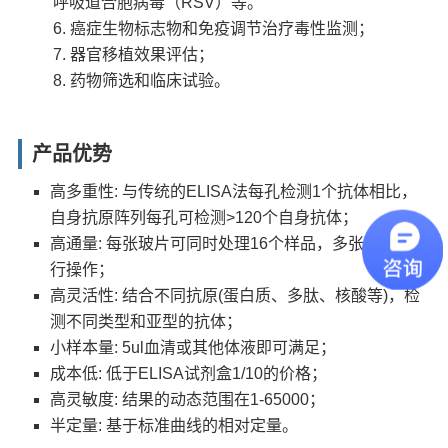
呼吸道合胞病毒（RSV）等。
癌症生物标志物和免疫调节治疗毒性监测；
器官移植效果评估；
药物筛选和临床试验。
产品优势
高多重性: 与传统的ELISA法每孔检测1个抗体相比，
自身抗原阵列每孔可检测>120个自身抗体；
高通量: 每张玻片可同时处理16个样品，多张玻片可并
行操作；
高灵活性: 结合不同抗原(蛋白质、多肽、核酸等)，检
测不同类型和亚型的抗体；
小样本量: 5ul血清或其他体液即可满足；
成本低: 低于ELISA试剂盒1/10的价格；
高灵敏度: 结果的动态范围在1-65000；
半定量: 基于标准曲线的相对定量。