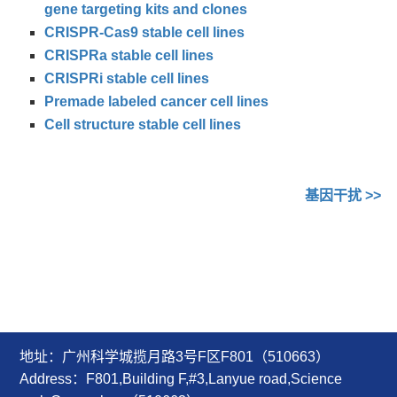
gene targeting kits and clones
CRISPR-Cas9 stable cell lines
CRISPRa stable cell lines
CRISPRi stable cell lines
Premade labeled cancer cell lines
Cell structure stable cell lines
基因干扰 >>
地址：广州科学城揽月路3号F区F801（510663）
Address：F801,Building F,#3,Lanyue road,Science