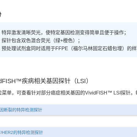
势
特异激发清晰荧光，使特定基因检测变得简单且便于操作；
探针包含双色混合荧光（绿+橙色）；
预处理试剂盒同时适用于FFPE（福尔马林固定石蜡包埋）的样
idFISH™疾病相关基因探针（LSI）
菜单，可查看针对部分癌症相关基因的VividFISH™ LSI探
基因断裂的特异检测探针
7/HER2的特异检测探针