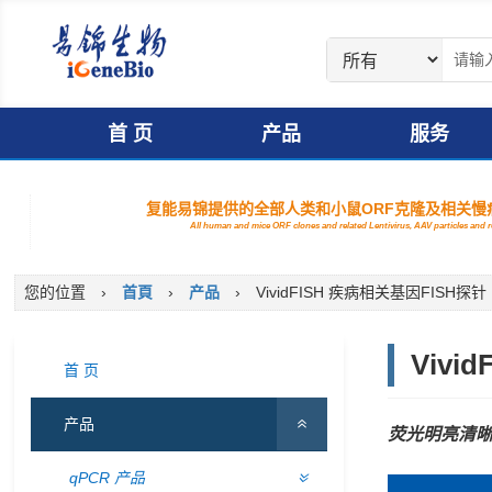
首 页
产品
服务
复能易锦提供的全部人类和小鼠ORF克隆及相关慢病
All human and mice ORF clones and related Lentivirus, AAV particles and
您的位置
›
首頁
›
产品
›
VividFISH 疾病相关基因FISH探针
Vivi
首 页
产品
荧光明亮清
qPCR 产品