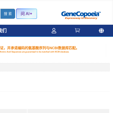
问 AI



我们
验证，并承诺编码的氨基酸序列与NCBI数据库匹配。
nd Amino Acid Sequences are guaranteed to be matched with NCBI database.