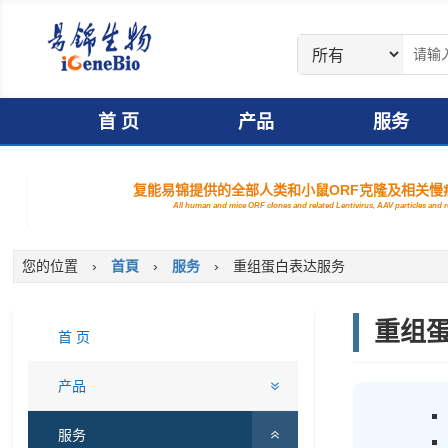
首 页
产品
服务
复能易锦提供的全部人类和小鼠ORF克隆及相关慢病
All human and mice ORF clones and related Lentivirus, AAV particles and
您的位置
›
首頁
›
服务
›
重组蛋白表达服务
重组
首 页
产品
服务