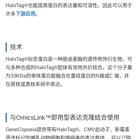
HaloTag®也能提高蛋白的表达量和可溶性，因此可以用于
许多
下游应用
。
技术
HaloTag®标签蛋白是一种脱卤素酶的遗传修饰衍生物，可
与多种合成的HaloTag®配体有效地共价结合。这个分子量
为33KDa的单体蛋白能融合在重组蛋白的N端或C 端，并
在原核或真核系统中表达。
与OmicsLink™即用型表达克隆结合使用
GeneCopoeia提供带有HaloTag®、CMV启动子、新霉素
筛选标记的哺乳动物细胞和慢病毒的表达载体。 可以订购