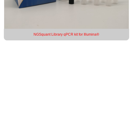
NGSquant Library qPCR kit for Illumina®