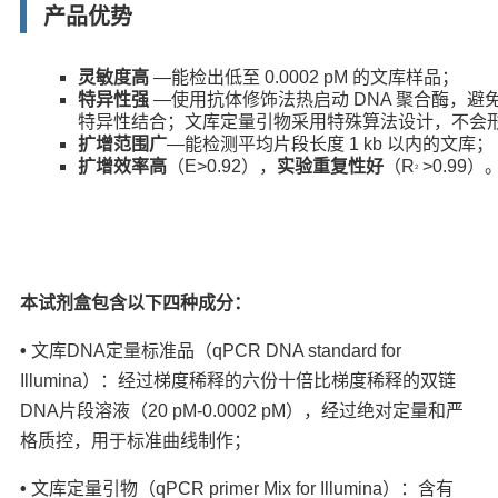
产品优势
灵敏度高
—能检出低至 0.0002 pM 的文库样品；
特异性强
—使用抗体修饰法热启动 DNA 聚合酶，避免
特异性结合；文库定量引物采用特殊算法设计，不会
扩增范围广
—能检测平均片段长度 1 kb 以内的文库；
扩增效率高
（E>0.92），
实验重复性好
（R
>0.99）
2
本试剂盒包含以下四种成分：
•
文库DNA定量标准品（qPCR DNA standard for
Illumina）：经过梯度稀释的六份十倍比梯度稀释的双链
DNA片段溶液（20 pM-0.0002 pM），经过绝对定量和严
格质控，用于标准曲线制作；
•
文库定量引物（qPCR primer Mix for Illumina）：含有