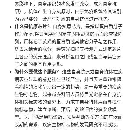
素影响下，自身组织的构象发生改变，成为自身抗
原）。机体产生自身抗原时，由于免疫系统将其识别
为异己部分，会产生对应的自身抗体进行抵抗。
什么是抗原芯片？
自身抗原芯片，是指以蛋白质分子
作为配基,将其有序地固定在固相载体的表面形成微阵
列，用标记了荧光的蛋白质或其他它分子与之作用，
洗去未结合的成分，经荧光扫描等检测方式测定芯片
上各点的荧光强度，来分析蛋白之间或蛋白与其它分
子之间的相互作用关系。
为什么要做这个服务？
这些自身抗原或自身抗体在疾
病表型显现的前期往往已经产生，并且表达量通常随
着病情的演化呈现出一定的趋势，是一类重要的疾病
生物标志物。越来越多科研人员将目光定格在自身抗
体相关标志物的研究上，力求在自身抗体层面寻找生
物标志物，建立诊断、预后、药效评估的多参数模
型。 为了满足疾病诊断，预后判断等多方面的广泛而
长期的需求，疾病生物标志物的发现研究不可或缺。