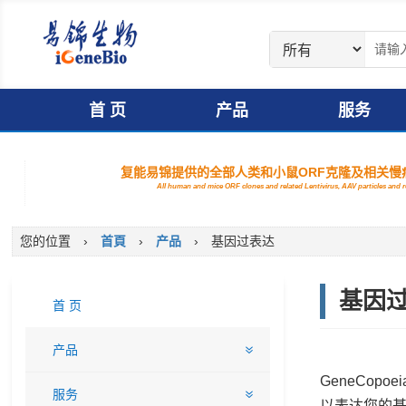
首 页
产品
服务
复能易锦提供的全部人类和小鼠ORF克隆及相关慢病
All human and mice ORF clones and related Lentivirus, AAV particles and
您的位置
›
首頁
›
产品
›
基因过表达
基因
首 页
产品
GeneCop
服务
以表达您的