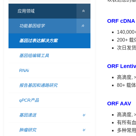
应用领域
ORF cDNA 
功能基因组学
140,00
200+ 
基因过表达解决方案
次日发
基因组编辑工具
ORF Lentiv
RNAi
高滴度, >
80+ 载
报告基因和通路研究
qPCR产品
ORF AAV
高滴度, >
基因递送
有所有
肿瘤研究
多种常用