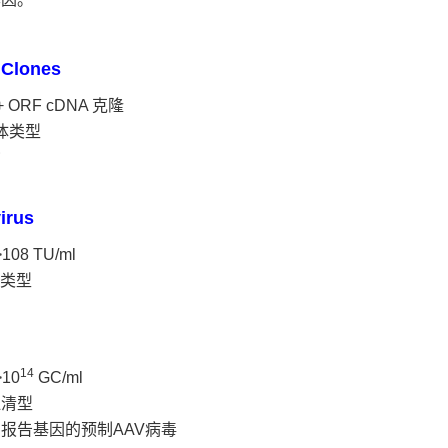
Clones
0+ ORF cDNA 克隆
载体类型
货
irus
108 TU/ml
体类型
14
10
GC/ml
血清型
报告基因的预制AAV病毒