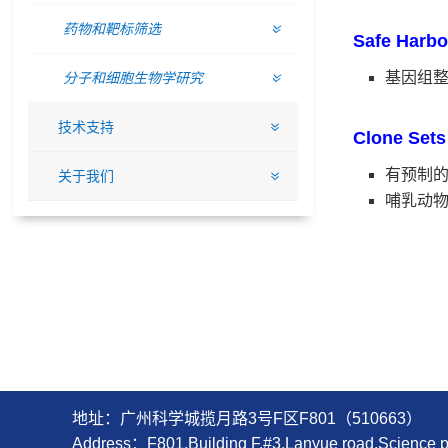
药物和靶标筛选
Safe Harbo
基因组
分子和细胞生物学研究
技术支持
Clone Sets
有预制
关于我们
哺乳动
地址：广州科学城揽月路3号F区F801（510663）
Address：F801,Building F,#3,Lanyue road,Scienc