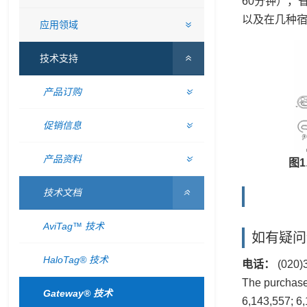
60分钟），
以及在几种宿主
应用领域
技术支持
产品订购
促销信息
产品资料
图1
技术文档
AviTag™ 技术
如有疑问
HaloTag® 技术
电话：
(020)
The purchas
Gateway® 技术
6,143,557; 6,