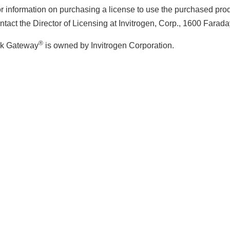
r information on purchasing a license to use the purchased produ
ntact the Director of Licensing at Invitrogen, Corp., 1600 Fara
®
rk Gateway
is owned by Invitrogen Corporation.