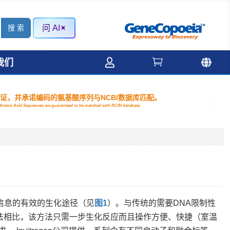
问 AI



我们
验证，并承诺编码的氨基酸序列与NCBI数据库匹配。
nd Amino Acid Sequences are guaranteed to be matched with NCBI database.
传信息的有效的生化途径（见
图1
）。与传统的需要DNA限制性
方法相比，该方法只需一步生化反应而且操作方便、快捷（室温