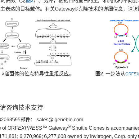
省时高效（见
图2
）。另外，根据目的蛋白的生产和纯化的不同要求， 
表达的目标载体。有关Gateway®克隆技术的详细信息，请访问Invitro
. λ噬菌体的位点特异性重组反应。
图2
. 一步法从
ORF
E
请咨询技术支持
32068595
邮件：
sales@igenebio.com
®
e of ORF
EXPRESS
™ Gateway
Shuttle Clones is accompanied 
171,861; 6,270,969; 6,277,608 owned by Invitrogen, Corp. only to