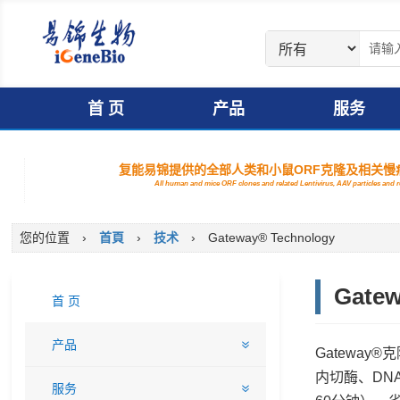
首 页
产品
服务
复能易锦提供的全部人类和小鼠ORF克隆及相关慢病
All human and mice ORF clones and related Lentivirus, AAV particles and
您的位置
›
首頁
›
技术
›
Gateway® Technology
Gatew
首 页
产品
Gatewa
内切酶、DN
服务