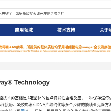
应用领域
技术支持
关于
毒和AAV病毒，所提供的载体质粒均采用毛细管电泳sanger全长测序
 recombinant proteins provided by iGeneBio are fully sequenced using Sanger sequencing by capillary electrophoresis a
ay® Technology
y®克隆技术的基础是 λ噬菌体的位点特异性重组反应，一种保存遗
A连接酶、凝胶电泳和DNA片段纯化等多个步骤的繁琐亚克隆