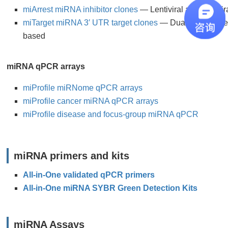
miArrest miRNA inhibitor clones
— Lentiviral and non-vir
miTarget miRNA 3′ UTR target clones
— Dual reporter ve
based
miRNA qPCR arrays
miProfile miRNome
qPCR arrays
miProfile cancer miRNA
qPCR arrays
miProfile disease and focus-group miRNA
qPCR
miRNA primers and kits
All-in-One validated qPCR primers
All-in-One miRNA SYBR Green Detection Kits
miRNA Assays