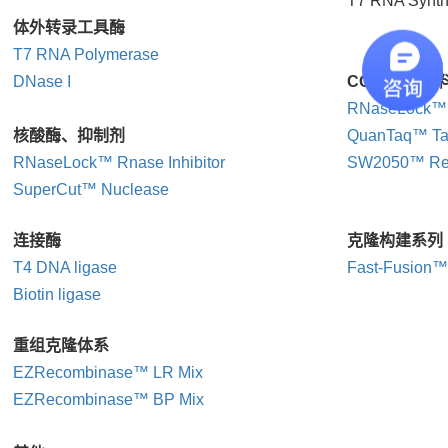
T7 RNA Synthe
体外转录工具酶
T7 RNA Polymerase
DNase I
COVID-19原
RNaseLock™ R
核酸酶、抑制剂
QuanTaq™ Ta
RNaseLock™ Rnase Inhibitor
SW2050™ Reve
SuperCut™ Nuclease
连接酶
克隆构建系列
T4 DNA ligase
Fast-Fusion™ 
Biotin ligase
重组克隆体系
EZRecombinase™ LR Mix
EZRecombinase™ BP Mix