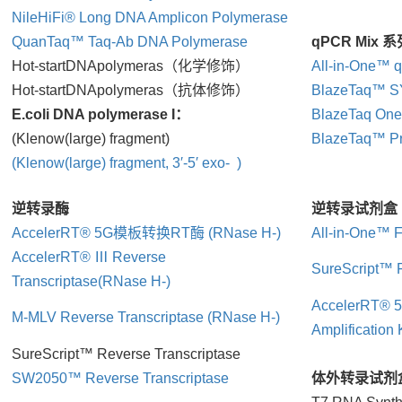
NileHiFi® Long DNA Amplicon Polymerase
QuanTaq™ Taq-Ab DNA Polymerase
qPCR Mix 
Hot-startDNApolymeras（化学修饰）
All-in-One™ 
Hot-startDNApolymeras（抗体修饰）
BlazeTaq™ S
E.coli DNA polymerase I：
BlazeTaq One
(Klenow(large) fragment)
BlazeTaq™ Pr
(Klenow(large) fragment, 3′-5′ exo- )
逆转录酶
逆转录试剂盒
AccelerRT® 5G模板转换RT酶 (RNase H-)
All-in-One™ F
AccelerRT® Ⅲ Reverse
SureScript™ F
Transcriptase(RNase H-)
AccelerRT® 5
M-MLV Reverse Transcriptase (RNase H-)
Amplification 
SureScript™ Reverse Transcriptase
SW2050™ Reverse Transcriptase
体外转录试剂