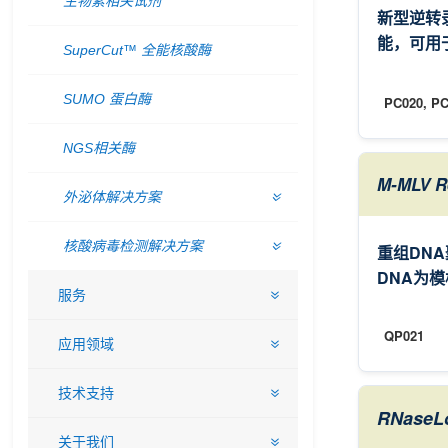
生物素相关试剂
新型逆转
能，可用
SuperCut™ 全能核酸酶
SUMO 蛋白酶
PC020, PC
NGS相关酶
M-MLV Re
外泌体解决方案
核酸病毒检测解决方案
重组DN
DNA为
服务
QP021
应用领域
技术支持
RNaseLo
关于我们