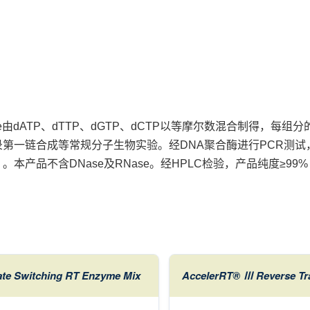
xture由dATP、dTTP、dGTP、dCTP以等摩尔数混合制得，每
录第一链合成等常规分子生物实验。经DNA聚合酶进行PCR测
）。本产品不含DNase及RNase。经HPLC检验，产品纯度≥99%
te Switching RT Enzyme Mix
AccelerRT® Ⅲ Reverse Tr