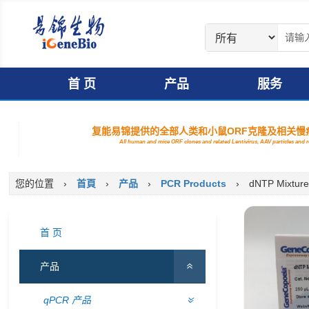
首 页
产品
服务
复能易锦提供的全部人类和小鼠ORF克隆及相关慢病
All human and mice ORF clones and related Lentivirus, AAV particles and
您的位置
›
首頁
›
产品
›
PCR Products
›
dNTP Mixtur
首 页
产品
qPCR 产品