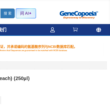
问 AI



我们
验证，并承诺编码的氨基酸序列与NCBI数据库匹配。
nd Amino Acid Sequences are guaranteed to be matched with NCBI database.
ach) (250µl)