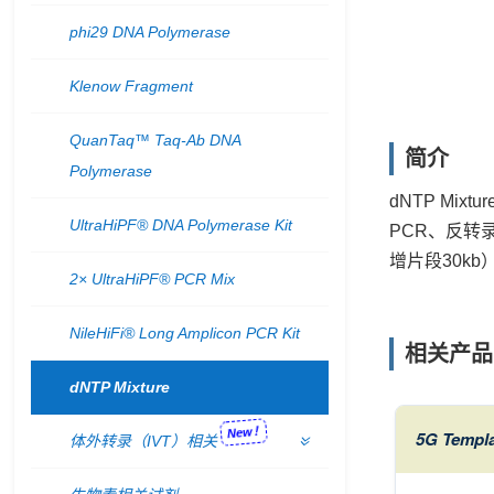
phi29 DNA Polymerase
Klenow Fragment
QuanTaq™ Taq-Ab DNA
简介
Polymerase
dNTP Mi
UltraHiPF® DNA Polymerase Kit
PCR、反转
增片段30kb
2× UltraHiPF® PCR Mix
NileHiFi® Long Amplicon PCR Kit
相关产品
dNTP Mixture
New！
5G Templa
体外转录（IVT）相关