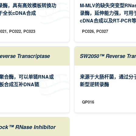
录酶，具有高效模板转换功
M-MLV的缺失突变型RNas
于全长cDNA合成
录酶，延伸能力强，可用
cDNA合成以及RT-PCR
021, PC022, PC023
PC026, PC027
verse Transcriptase
SW2050™ Reverse Tran
A聚合酶，可以单链RNA或
来源于大肠杆菌，通过分
模板合成互补DNA链
新型逆转录酶
QP016
ck™ RNase Inhibitor