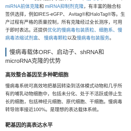
miRNA
前体
克隆
和
miRNA抑制
剂克隆
，有丰富的融合标
签供选择，例如IRES-eGFP、 Avitag®和HaloTag®等。生
产过程有严格的质量控制，所有克隆经过全长测序，可用
于即时表达。还提供
优化的慢病毒包装质粒、细胞系、慢
病毒浓缩试剂盒
、
慢病毒颗粒
以及
慢病毒包装服务
。
慢病毒载体ORF、启动子、shRNA和
microRNA克隆的优势
高效整合基因至多种靶细胞
慢病毒系统可高效地把基因转染到活体模式动物和几乎所
有的哺乳动物细胞中，包括未分化、处于不活跃或停止生
长的细胞，包括神经元细胞、原代细胞、干细胞。慢病毒
转导效率接近100%。是理想的表达载体系统。
靶基因的高表达水平